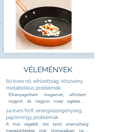
VÉLEMÉNYEK
60 éves nő, elhízottság, köszvény,
metabolikus problémák
Elhanyagoltam magamat, elhíztam 
nagyon és nagyon rossz egészségi 
állapotba kerültem.  Főleg sok 
24 éves férfi, energiaszegénység,
édességet ettem. Ez meg is látszott a 
pajzsmirigy problémák
laboreredményeimen, vérszegénység, 
A már régebb óta tartó enerváltság 
inzulinrezisztencia rendellenesség, máj- 
megszüntetése már önmagában nagy 