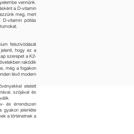
igyelembe vennünk.
ásként a D-vitamin
tkezzünk meg, mert
D-vitamin pótlás
étumokat.
ium felszívódását
elenti, hogy ez a
 kap szerepet a K2-
zövetekben rakódik
vos, még a fogakon
trenden lévő modern
vényekkel etetett
nával, szójával és
válik.
v- és érrendszeri
gyakori jelenléte
ek a történetnek a