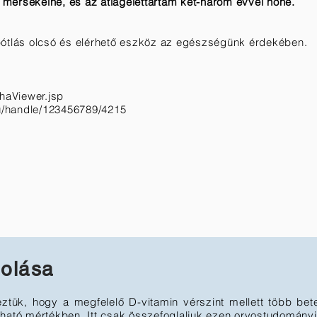
l mérsékelné, és az átlagélettartam két-három évvel nőne.
pótlás olcsó és elérhető eszköz az egészségünk érdekében.
o/haViewer.jsp
hu/handle/123456789/4215
golása
ztük, hogy a megfelelő D-vitamin vérszint mellett több be
ható mértékben. Itt csak összefoglaljuk ezen orvostudományi 