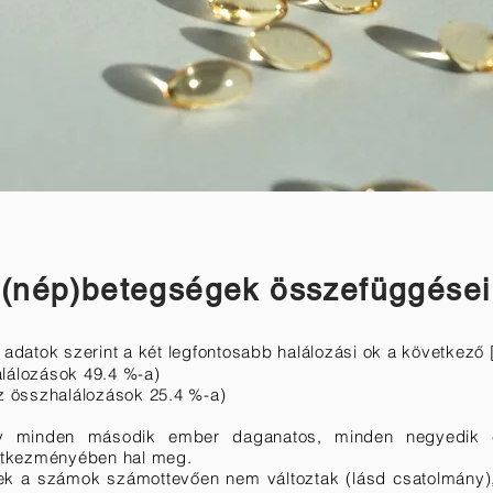
 (nép)betegségek összefüggései
atok szerint a két legfontosabb halálozási ok a következő [
lálozások 49.4 %-a)
az összhalálozások 25.4 %-a)
gy minden második ember daganatos, minden negyedik 
etkezményében hal meg.
zek a számok számottevően nem változtak (lásd csatolmány)