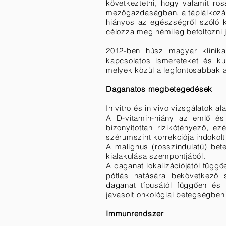
következtetni, hogy valamit ro
mezőgazdaságban, a táplálkozás
hiányos az egészségről szóló k
célozza meg némileg befoltozni 
2012-ben húsz magyar klinikai
kapcsolatos ismereteket és ku
melyek közül a legfontosabbak 
Daganatos megbetegedések
In vitro és in vivo vizsgálatok a
A D-vitamin-hiány az emlő és 
bizonyítottan rizikótényező, 
szérumszint korrekciója indokolt
A malignus (rosszindulatú) be
kialakulása szempontjából.
A daganat lokalizációjától függ
pótlás hatására bekövetkező s
daganat típusától függően és 
javasolt onkológiai betegségbe
Immunrendszer