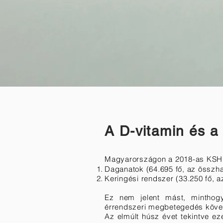
A D-vitamin és a
Magyarországon a 2018-as KSH ad
Daganatok (64.695 fő, az összha
Keringési rendszer (33.250 fő, 
Ez nem jelent mást, mintho
érrendszeri megbetegedés köv
Az elmúlt húsz évet tekintve e