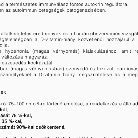
nd a természetes immunválasz fontos autokrin regulátora.
van az autoimmun betegségek patogenezisében.
 állatkísérletes eredmények és a humán obszervációs vizsgá
égtelenségben a D-vitamin-hiány közvetlenül hozzájárul a 
 is.
t a hypertonia (magas vérnyomás) kialakulásához, amit r
r változása magyaráz.
lmeszesedés kockázatát.
ában (magas vérnyomásban) szenvedő és fokozott cardiovasc
t személyeknél a D-vitamin hiány megszüntetése és a megf
sek
-ről 75–100 nmol/l-re történő emelése, a rendelkezésre álló ad
kal,
lását 78 %-kal,
 35 %-kal,
számát 90%-kal csökkentené.