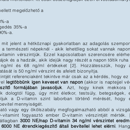
mellett megelőzhető a
8%-a
gedés 35%-a
90%-a.
 mit jelent a hétköznapi gyakorlatban az adagolás szempon
 a természeti népeknél - akik lehetőleg sokat vannak napon
tamin vérszintjük. Ezzel kapcsolatban szerencsére elérhe
zájok és a hadzák, akik idejük nagy részét a napon töltik ruha 
7 ng/ml és 68 ng/ml értékeket [2]. Hozzátesszük, hogy
ását is 50 ng/ml vérszint és afelett bizonyítja.
intjét referenciaként tekintve már csak az a kérdés, hogy ez
vel
legtöbbünk igen keveset van napon
(akkor is naptejjel v
szítő formájában javasoljuk
. Azt, hogy kinek mekkora 
k dologtól függ, úgy mint életkor, testsúly, betegségek,
soljuk a D-vitamin szint laborban történő mérését, hogy 
bevitel mennyiségét.
ató vagy egy ökölszabály megfogalmazható abból a vizsgá
vitamint fogyasztó ember D-vitamin vérszintjét mérték. 
 átlagban
3000 NE/nap D-vitamin 34 ng/ml vérszintet ered
6000 NE étrendkiegészítő általi bevitellel lehet elérni
. Hang