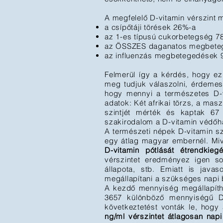
A megfelelő D-vitamin vérszint 
a csípőtáji törések 26%-a
az 1-es típusú cukorbetegség 7
az ÖSSZES daganatos megbete
az influenzás megbetegedések 
Felmerül így a kérdés, hogy ez
meg tudjuk válaszolni, érdemes
hogy mennyi a természetes D-vi
adatok: Két afrikai törzs, a mas
szintjét mérték és kaptak 6
szakirodalom a D-vitamin védőhat
A természeti népek D-vitamin sz
egy átlag magyar embernél. Mi
D-vitamin pótlását étrendkiegé
vérszintet eredményez igen so
állapota, stb. Emiatt is java
megállapítani a szükséges napi 
A kezdő mennyiség megállapíth
3657 különböző mennyiségű D-
következtetést vonták le, hogy
ng/ml vérszintet átlagosan napi 