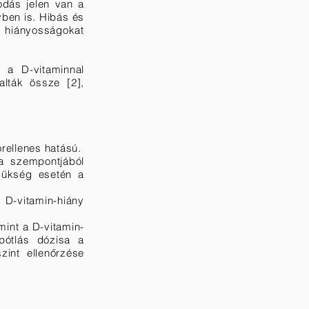
odás jelen van a
ben is. Hibás és
n hiányosságokat
i a D-vitaminnal
alták össze [2],
orellenes hatású.
a szempontjából
szükség esetén a
 D-vitamin-hiány
mint a D-vitamin-
pótlás dózisa a
zint ellenőrzése