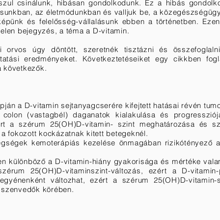
sszul csinálunk, hibásan gondolkodunk. Ez a hibás gondolk
unkban, az életmódunkban és valljuk be, a közegészségügy
épünk és felelősség-vállalásunk ebben a történetben. Eze
jelen bejegyzés, a téma a D-vitamin.
 orvos úgy döntött, szeretnék tisztázni és összefoglaln
tatási eredményeket. Következtetéseiket egy cikkben fogl
a következők.
lapján a D-vitamin sejtanyagcserére kifejtett hatásai révén tum
colon (vastagbél) daganatok kialakulása és progressziój
ezért a szérum 25(OH)D-vitamin- szint meghatározása és 
 a fokozott kockázatnak kitett betegeknél.
tegségek kemoterápiás kezelése önmagában rizikótényező a
ően különböző a D-vitamin-hiány gyakorisága és mértéke vala
zérum 25(OH)D-vitaminszint-változás, ezért a D-vitamin-
egyénenként változhat, ezért a szérum 25(OH)D-vitamin-s
n szenvedők körében.