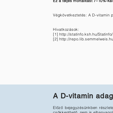
Ez a teljes mortalitást 7–10%-ka
Végkövetkeztetés: A D-vitamin 
Hivatkozások:
[1]
http://statinfo.ksh.hu/Statinf
[2]
http://repo.lib.semmelweis.
A D-vitamin ada
Előző bejegyzésünkben részlete
csökkenthető, nem is elhanyagol