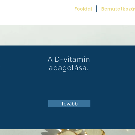
tila
Főoldal
Bemutatkozá
A D-vitamin
k
adagolása.
Tovább