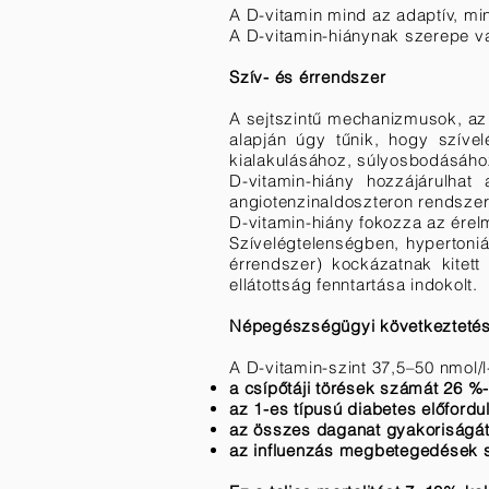
A D-vitamin mind az adaptív, mi
A D-vitamin-hiánynak szerepe 
Szív- és érrendszer
A sejtszintű mechanizmusok, az
alapján úgy tűnik, hogy szível
kialakulásához, súlyosbodásához
D-vitamin-hiány hozzájárulha
angiotenzinaldoszteron rendsze
D-vitamin-hiány fokozza az ére
Szívelégtelenségben, hypertoni
érrendszer) kockázatnak kitet
ellátottság fenntartása indokolt.
Népegészségügyi következteté
A D-vitamin-szint 37,5–50 nmol/l
a csípőtáji törések számát 26 %-
az 1-es típusú diabetes előfordu
az összes daganat gyakoriságát
az influenzás megbetegedések 