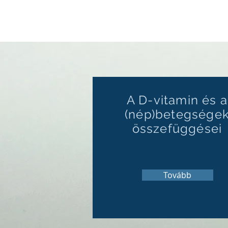
Dr. Kozma At
Fitoterapeuta
A D-vitamin és a
(nép)betegsége
összefüggései
Tovább