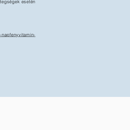
etegségek esetén
r-napfenyvitamin-