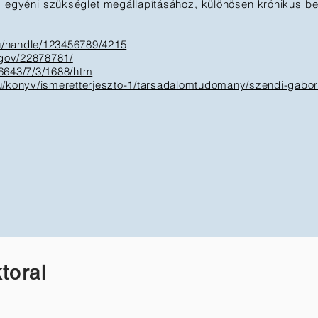
 egyéni szükséglet megállapításához, különösen krónikus b
hu/handle/123456789/4215
.gov/22878781/
6643/7/3/1688/htm
hu/konyv/ismeretterjeszto-1/tarsadalomtudomany/szendi-gabo
torai