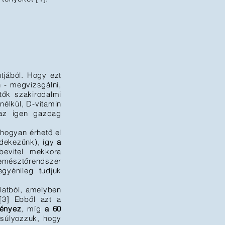
tjából. Hogy ezt
 - megvizsgálni,
tők szakirodalmi
nélkül, D-vitamin
 az igen gazdag
 hogyan érhető el
édekezünk), így
a
bevitel mekkora
 emésztőrendszer
egyénileg tudjuk
latból, amelyben
[3] Ebből azt a
ményez
, míg
a 60
súlyozzuk, hogy