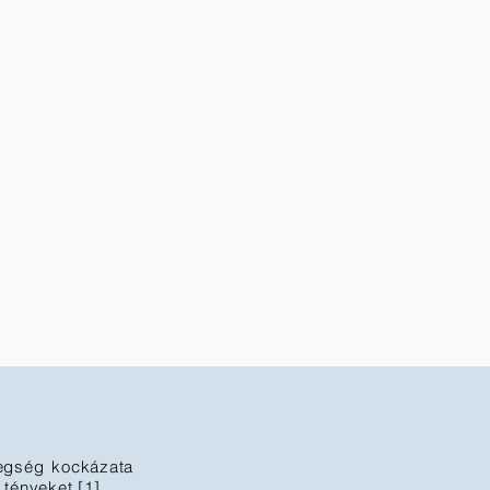
tegség kockázata
tényeket [1].