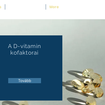
s
Mikrotápanyagok
More
A D-vitamin
kofaktorai
Tovább