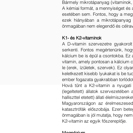
Bármely mikrotápanyag (vitaminok, 
A kémiai formát, a mennyiséget és 
esetében sem. Fontos, hogy a megfe
ezek hiányában a mikrotápanyag 
önmagában nem elegendő és célrave
K1- és K2-vitaminok
A D-vitamin szervezetre gyakorolt
serkenti. Fontos megértenünk, ho
kálcium be is épül a csontokba. Ez a
vitamin, amely pontosan a kálcium 
le (erek, ízületek, szervek). Ez ol
keletkezett kisebb lyukakat is be tu
ember fogazata gyakrabban torlódot
Hová tűnt a K2-vitamin a nyugati 
(legeltetett) állatok szervezetében
halliszttel etetett) állati élelmisze
Magyarországon az érelmeszesedés
katasztrófák előszobája. Ezen bet
önmagában is jól mutatja, hogy nem
K2-vitamin az egyik főszereplője.
Magnézium