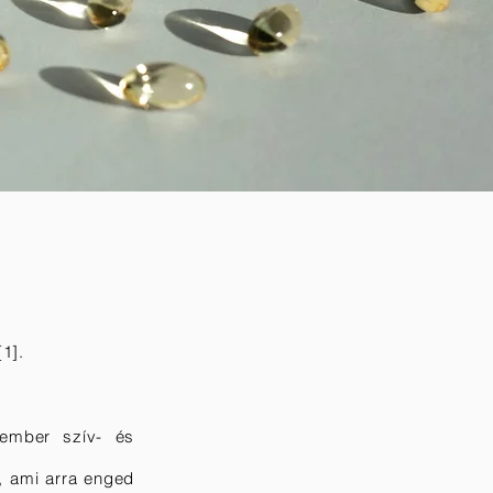
1].
ember szív- és
, ami arra enged