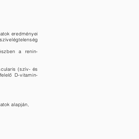
latok eredményei
szívelégtelenség
észben a renin-
ularis (szív- és
elelő D-vitamin-
atok alapján,