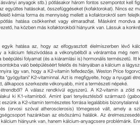
ásványi anyagok stb.) pótlásakor három fontos szempontot kell f
az együttes hatásokat, összefüggéseket (kofaktorokat). Nincs ez m
lelő kémia forma és mennyiség mellett a kofaktorokról sem felej
pótlás hatása csökkenhet vagy elmaradhat. Másként mondva a 
zető, ha közben más kofaktorokból hiányunk van. Lássuk a konkr
 egyik hatása az, hogy az elfogyasztott élelmiszerben lévő kálc
gy a kálcium felszívódása a vékonybélből a véráramba még nem j
 beépülési folyamat (és a kiáramlási is) hormonális természetű. Itt
csontokba való beépüléséért felelős és hiányában a kálcium a lágys
yannyira így van, hogy a K2-vitamin felfedezője, Weston Price fogor
dta "gyógyítani" K2-vitaminnal. Azt is megfigyelte, hogy a nyugati é
t, állkapocs szerkezete vékonyabb, mint a természeti népeké.
étrendből? A válasz rendkívül egyszerű. A K2-vitamin a zöld nö
 alakul ki K1-vitaminból. Amint ipari tenyésztésből származó (gabo
reket eszünk a K2-vitamin természetes forrása legalábbis bizonytalanná 
 (orvosi szóval atherosclerosis) tömegessé vált, amely a szí
egségcsoport hazánkban az elsőszámú halálok. Az érelmeszesedés 
 kálcium hiányunk van, hanem kálcium-anyagcsere problémánk. Enn